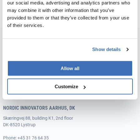
our social media, advertising and analytics partners who
may combine it with other information that you’ve
provided to them or that they’ve collected from your use
of their services.
NORDIC INNOVATORS COPENHAGEN, DK
Show details
Teglværksgade 27, st.
DK-2100 København Ø
Allow all
Phone:
+45 31 76 64 35
E-mail:
info@nordicinnovators.dk
Customize
Vat no.: 35526706
NORDIC INNOVATORS AARHUS, DK
Skæringvej 88, building K1, 2nd floor
DK-8520 Lystrup
Phone:
+45 31 76 64 35