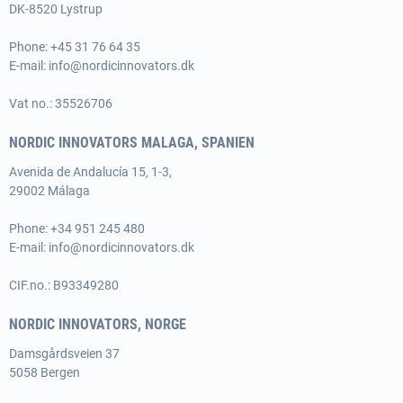
DK-8520 Lystrup
Phone:
+45 31 76 64 35
E-mail:
info@nordicinnovators.dk
Vat no.: 35526706
NORDIC INNOVATORS MALAGA, SPANIEN
Avenida de Andalucía 15, 1-3,
29002 Málaga
Phone:
+34 951 245 480
E-mail:
info@nordicinnovators.dk
CIF.no.: B93349280
NORDIC INNOVATORS, NORGE
Damsgårdsveien 37
5058 Bergen