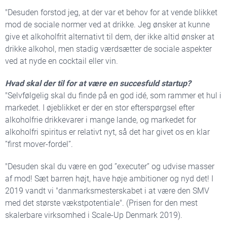
"Desuden forstod jeg, at der var et behov for at vende blikket
mod de sociale normer ved at drikke. Jeg ønsker at kunne
give et alkoholfrit alternativt til dem, der ikke altid ønsker at
drikke alkohol, men stadig værdsætter de sociale aspekter
ved at nyde en cocktail eller vin.
Hvad skal der til for at være en succesfuld startup?
"Selvfølgelig skal du finde på en god idé, som rammer et hul i
markedet. I øjeblikket er der en stor efterspørgsel efter
alkoholfrie drikkevarer i mange lande, og markedet for
alkoholfri spiritus er relativt nyt, så det har givet os en klar
”first mover-fordel”.
"Desuden skal du være en god ”executer” og udvise masser
af mod! Sæt barren højt, have høje ambitioner og nyd det! I
2019 vandt vi "danmarksmesterskabet i at være den SMV
med det største vækstpotentiale". (Prisen for den mest
skalerbare virksomhed i Scale-Up Denmark 2019).