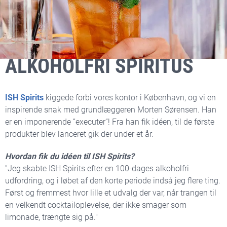
ISH Spirits -
... PRISVINDENDE
ALKOHOLFRI SPIRITUS
ISH Spirits
kiggede forbi vores kontor i København, og vi en
inspirende snak med grundlæggeren Morten Sørensen. Han
er en imponerende ”executer”! Fra han fik idéen, til de første
produkter blev lanceret gik der under et år.
Hvordan fik du idéen til ISH Spirits?
"Jeg skabte ISH Spirits efter en 100-dages alkoholfri
udfordring, og i løbet af den korte periode indså jeg flere ting.
Først og fremmest hvor lille et udvalg der var, når trangen til
en velkendt cocktailoplevelse, der ikke smager som
limonade, trængte sig på."