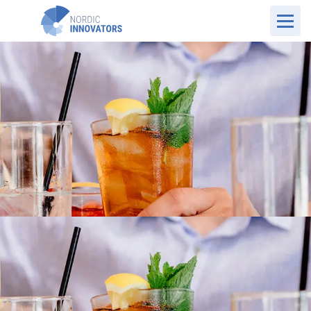
DK Website
Cases
ISH spirits