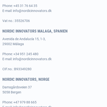
Phone:
+45 31 76 64 35
E-mail:
info@nordicinnovators.dk
Vat no.: 35526706
NORDIC INNOVATORS MALAGA, SPANIEN
Avenida de Andalucía 15, 1-3,
29002 Málaga
Phone:
+34 951 245 480
E-mail:
info@nordicinnovators.dk
CIF.no.: B93349280
NORDIC INNOVATORS, NORGE
Damsgårdsveien 37
5058 Bergen
Phone:
+47 979 88 665