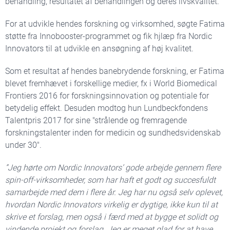
behandling, resultatet af behandlingen og deres livskvalitet.
For at udvikle hendes forskning og virksomhed, søgte Fatima
støtte fra Innobooster-programmet og fik hjlæp fra Nordic
Innovators til at udvikle en ansøgning af høj kvalitet.
Som et resultat af hendes banebrydende forskning, er Fatima
blevet fremhævet i forskellige medier, fx i World Biomedical
Frontiers 2016 for forskningsinnovation og potentiale for
betydelig effekt. Desuden modtog hun Lundbeckfondens
Talentpris 2017 for sine "strålende og fremragende
forskningstalenter inden for medicin og sundhedsvidenskab
under 30".
”Jeg hørte om Nordic Innovators’ gode arbejde gennem flere
spin-off-virksomheder, som har haft et godt og succesfuldt
samarbejde med dem i flere år. Jeg har nu også selv oplevet,
hvordan Nordic Innovators virkelig er dygtige, ikke kun til at
skrive et forslag, men også i færd med at bygge et solidt og
vindende projekt og forslag. Jeg er meget glad for at have