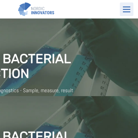
DK Website
Cases
PreDiagnose