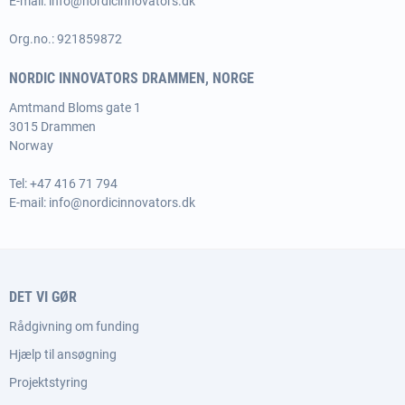
E-mail:
info@nordicinnovators.dk
Org.no.: 921859872
NORDIC INNOVATORS DRAMMEN, NORGE
Amtmand Bloms gate 1
3015 Drammen
Norway
Tel:
+47 416 71 794
E-mail:
info@nordicinnovators.dk
DET VI GØR
Rådgivning om funding
Hjælp til ansøgning
Projektstyring