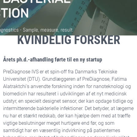
SUCCESHISTORIEN OM
EN UNG, INSPIRERENDE
KVINDELIG FORSKER
Årets ph.d.-afhandling førte til en ny startup
PreDiagnose IVS er et spin-off fra Danmarks Tekniske
Universitet (DTU). Grundlæggeren af PreDiagnose, Fatima
Alatraktchi's anvendte forskning inden for nanoteknologi og
biomedicin har resulteret i udviklingen af ​​et nyt medicinsk
udstyr, en specielt designet sensor, der kan opdage tidlige og
intermitterende bakterielle infektioner. Det betyder, at lægerne
nu har et stærkt redskab, der kan hjælpe dem med at træffe
vigtige beslutninger meget hurtigere end før, og som
samtidigt har en væsentlig indvirkning på patienternes