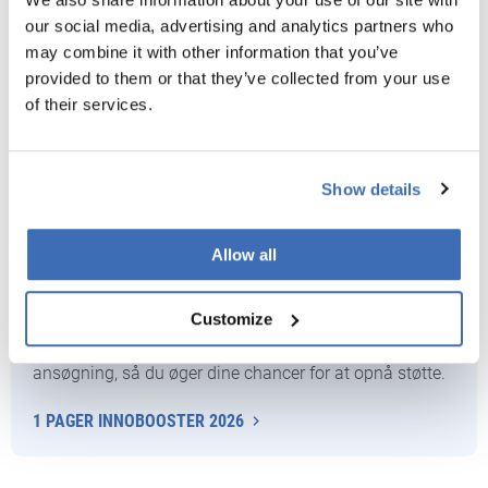
our social media, advertising and analytics partners who
may combine it with other information that you’ve
provided to them or that they’ve collected from your use
of their services.
Show details
Få tips til din Innobooster ansøgning
Allow all
Vores Innobooster guide giver dig et hurtigt overblik
Customize
over de vigtigste detaljer for programmet. Vores erfarne
konsulenter kan hjælpe dig med at udarbejde en stærk
ansøgning, så du øger dine chancer for at opnå støtte.
1 PAGER INNOBOOSTER 2026