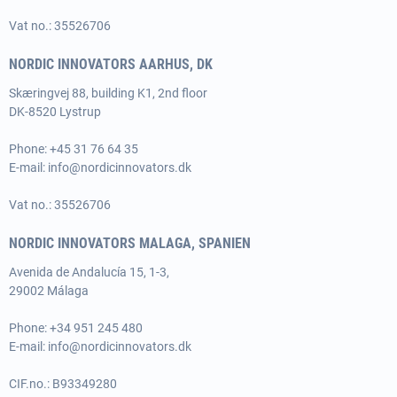
Vat no.: 35526706
NORDIC INNOVATORS AARHUS, DK
Skæringvej 88, building K1, 2nd floor
DK-8520 Lystrup
Phone:
+45 31 76 64 35
E-mail:
info@nordicinnovators.dk
Vat no.: 35526706
NORDIC INNOVATORS MALAGA, SPANIEN
Avenida de Andalucía 15, 1-3,
29002 Málaga
Phone:
+34 951 245 480
E-mail:
info@nordicinnovators.dk
CIF.no.: B93349280