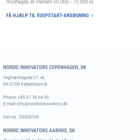
modtages, er mellem 50.000 - 75.000 kr.
FÅ HJÆLP TIL EUOPSTART-ANSØGNING
NORDIC INNOVATORS COPENHAGEN, DK
Teglværksgade 27, st.
DK-2100 København Ø
Phone:
+45 31 76 64 35
E-mail:
info@nordicinnovators.dk
Vat no.: 35526706
NORDIC INNOVATORS AARHUS, DK