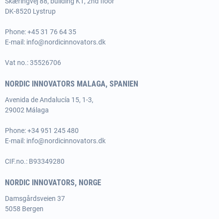
Skæringvej 88, building K1, 2nd floor
DK-8520 Lystrup
Phone:
+45 31 76 64 35
E-mail:
info@nordicinnovators.dk
Vat no.: 35526706
NORDIC INNOVATORS MALAGA, SPANIEN
Avenida de Andalucía 15, 1-3,
29002 Málaga
Phone:
+34 951 245 480
E-mail:
info@nordicinnovators.dk
CIF.no.: B93349280
NORDIC INNOVATORS, NORGE
Damsgårdsveien 37
5058 Bergen