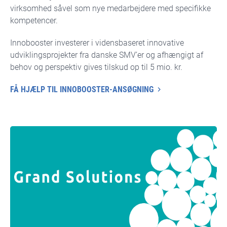
virksomhed såvel som nye medarbejdere med specifikke
kompetencer.
Innobooster investerer i vidensbaseret innovative
udviklingsprojekter fra danske SMV’er og afhængigt af
behov og perspektiv gives tilskud op til 5 mio. kr.
FÅ HJÆLP TIL INNOBOOSTER-ANSØGNING