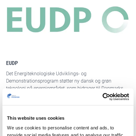
EUDP
Det Energiteknologiske Udviklings- og
Demonstrationsprogram støtter ny dansk og grøn
teknologi på energiområdet, som bidrager til Danmarks
målsætning om en reduceret udledning af drivhusgasser
og klimaneutralitet i 2050. Forskningsaktiviteter kan også
modtage støtte, hvis de er del af udviklings og
demo
strationsprojekter. EUDP støtter små såvel som
This website uses cookies
store projekter op til +50 millioner kr.
We use cookies to personalise content and ads, to
provide social media features and to analyse our traffic.