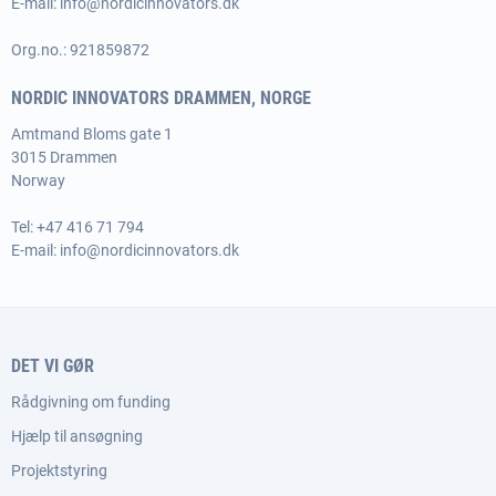
E-mail:
info@nordicinnovators.dk
Org.no.: 921859872
NORDIC INNOVATORS DRAMMEN, NORGE
Amtmand Bloms gate 1
3015 Drammen
Norway
Tel:
+47 416 71 794
E-mail:
info@nordicinnovators.dk
DET VI GØR
Rådgivning om funding
Hjælp til ansøgning
Projektstyring