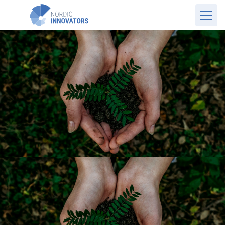
DK Website
Det vi gør
ESG-rådgivning