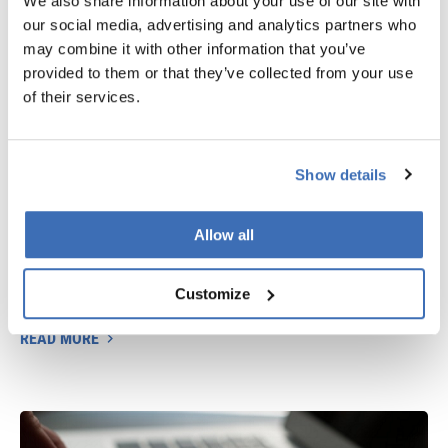
We also share information about your use of our site with
our social media, advertising and analytics partners who
may combine it with other information that you’ve
provided to them or that they’ve collected from your use
ESG Compliance & Strategy
of their services.
Regardless of your company’s size or profile, we identify
the most suitable ESG solution and guide you on the path
Show details
towards ESG compliance.
Through data gap analyses and the development of
Allow all
structured and transparent ESG reporting, we help your
company navigate and align with today’s evolving ESG
Customize
landscape.
READ MORE