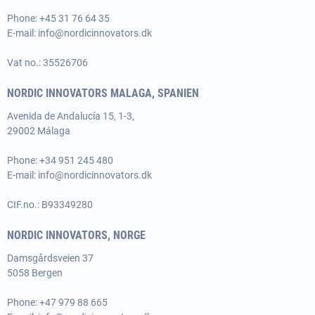
Phone:
+45 31 76 64 35
E-mail:
info@nordicinnovators.dk
Vat no.: 35526706
NORDIC INNOVATORS MALAGA, SPANIEN
Avenida de Andalucía 15, 1-3,
29002 Málaga
Phone:
+34 951 245 480
E-mail:
info@nordicinnovators.dk
CIF.no.: B93349280
NORDIC INNOVATORS, NORGE
Damsgårdsveien 37
5058 Bergen
Phone:
+47 979 88 665