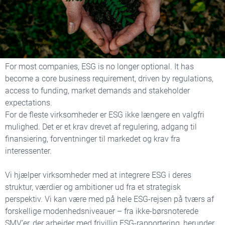
ESG-rådgivning tilpasset
modenhed & ambitioner
For most companies, ESG is no longer optional. It has
become a core business requirement, driven by regulations,
access to funding, market demands and stakeholder
expectations.
For de fleste virksomheder er ESG ikke længere en valgfri
mulighed. Det er et krav drevet af regulering, adgang til
finansiering, forventninger til markedet og krav fra
interessenter.
Vi hjælper virksomheder med at integrere ESG i deres
struktur, værdier og ambitioner ud fra et strategisk
perspektiv. Vi kan være med på hele ESG-rejsen på tværs af
forskellige modenhedsniveauer – fra ikke-børsnoterede
SMV’er, der arbejder med frivillig ESG-rapportering, herunder