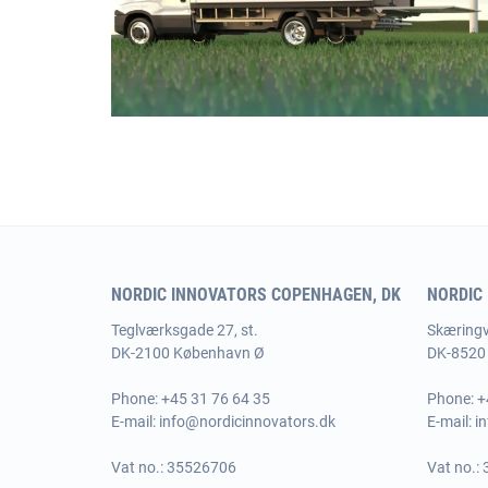
NORDIC INNOVATORS COPENHAGEN, DK
NORDIC
Teglværksgade 27, st.
Skæringve
DK-2100 København Ø
DK-8520 
Phone:
+45 31 76 64 35
Phone:
+
E-mail:
info@nordicinnovators.dk
E-mail:
i
Vat no.: 35526706
Vat no.: