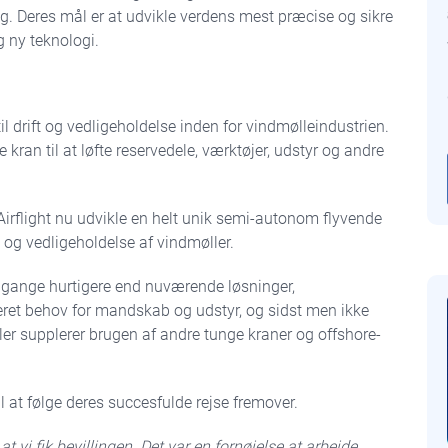
ang. Deres mål er at udvikle verdens mest præcise og sikre
g ny teknologi.
til drift og vedligeholdelse inden for vindmølleindustrien.
e kran til at løfte reservedele, værktøjer, udstyr og andre
Airflight nu udvikle en helt unik semi-autonom flyvende
ft og vedligeholdelse af vindmøller.
tre gange hurtigere end nuværende løsninger,
eret behov for mandskab og udstyr, og sidst men ikke
ller supplerer brugen af andre tunge kraner og offshore-
l at følge deres succesfulde rejse fremover.
at vi fik bevillingen. Det var en fornøjelse at arbejde