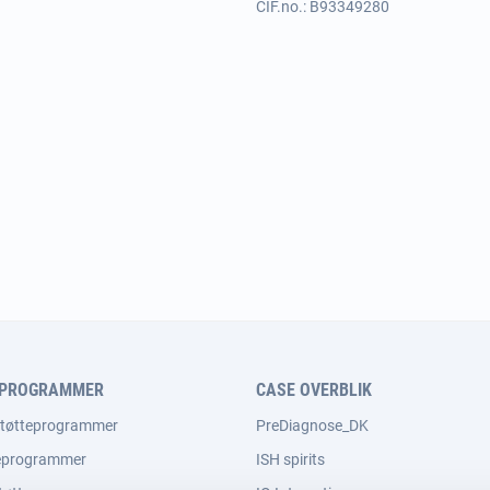
CIF.no.: B93349280
EPROGRAMMER
CASE OVERBLIK
støtteprogrammer
PreDiagnose_DK
teprogrammer
ISH spirits