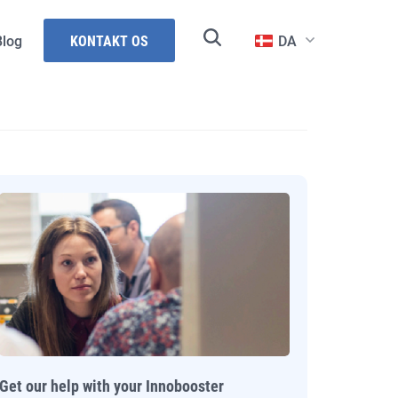
Blog
KONTAKT OS
DA
r
gence
ng
Get our help with your Innobooster