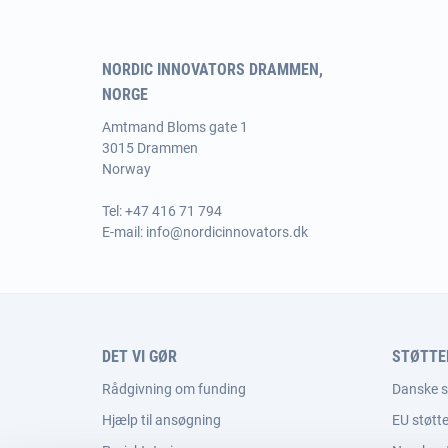
NORDIC INNOVATORS DRAMMEN,
NORGE
Amtmand Bloms gate 1
3015 Drammen
Norway
Tel:
+47 416 71 794
E-mail:
info@nordicinnovators.dk
DET VI GØR
STØTT
Rådgivning om funding
Danske 
Hjælp til ansøgning
EU støt