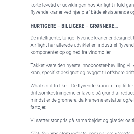
Svenske programmer
korte levetid er udviklingen hos Airflight i fuld g
Vinnova
flyvende kraner ved hjælp af både eksisterende o
HURTIGERE – BILLIGERE – GRØNNERE…
De intelligente, tunge flyvende kraner er designet 
Airflight har allerede udviklet en industriel flyvend
komponenter op og ned fra vindmøller.
Takket være den nyeste Innobooster-bevilling vil 
kran, specifikt designet og bygget til offshore dri
What's not to like... De flyvende kraner er op til 
driftsomkostningerne er lavere på grund af reduc
mindst er de grønnere, da kranerne erstatter og/e
fartøjer.
Vi sætter stor pris på samarbejdet og glæder os ti
“Tak for jeres store indsats, som har resulterede i, 