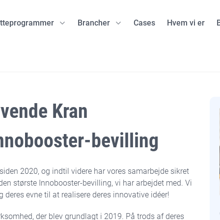
øtteprogrammer
Brancher
Cases
Hvem vi er
ing
Danske programmer
Life Science
Norske programme
Andre brancher
Innobooster
Lægemidler
SkatteFUNN
Artificial Intelli
f
Grand Solutions
MedTech inklusiv diagnostik
Forskningsrådet
Mad og Ernæri
yvende Kran
II)
EUDP
e-Health
Innovasjon Norge
d
MUDP
ENOVA
storage
Innobooster-bevilling
GUDP
EUopStart
dstoffer
siden 2020, og indtil videre har vores samarbejde sikret
 produkter
den største Innobooster-bevilling, vi har arbejdet med. Vi
g deres evne til at realisere deres innovative idéer!
tilling
irksomhed, der blev grundlagt i 2019. På trods af deres