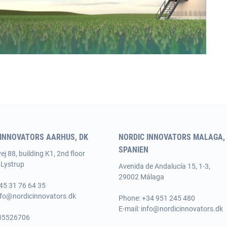
 INNOVATORS AARHUS, DK
NORDIC INNOVATORS MALAGA,
SPANIEN
j 88, building K1, 2nd floor
Lystrup
Avenida de Andalucía 15, 1-3,
29002 Málaga
45 31 76 64 35
nfo@nordicinnovators.dk
Phone:
+34 951 245 480
E-mail:
info@nordicinnovators.dk
 35526706