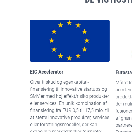
EIC Accelerator
Eurosta
Giver tilskud og egenkapital-
Målrette
finansiering til innovative startups og
acceler
SMV'er med høj effekt/risiko produkter
produkte
eller services. En unik kombination af
der muli
finansiering fra EUR 0,5 til 17,5 mio. til
fusione
at støtte innovative produkter, services
af græn
eller forretningsmodeller, der kan
partnere
skabe nye markeder eller "disrupte"