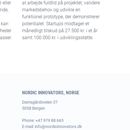
 eller
at arbejde fuldtid på projektet, validere
nde,
markedsbehov og udvikle en
funktionel prototype, der demonstrerer
r kan
potentialet. Startups modtager et
mheder
månedligt tilskud på 27.500 kr. i et år
asser.
samt 100.000 kr. i udviklingsstøtte.
NORDIC INNOVATORS, NORGE
Damsgårdsveien 37
5058 Bergen
Phone:
+47 979 88 665
E-mail:
info@nordicinnovators.dk