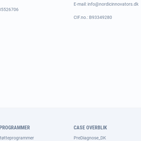
E-mail:
info@nordicinnovators.dk
 35526706
CIF.no.: B93349280
EPROGRAMMER
CASE OVERBLIK
støtteprogrammer
PreDiagnose_DK