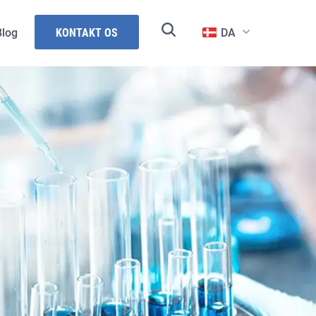
Blog
KONTAKT OS
DA
r
gence
ng