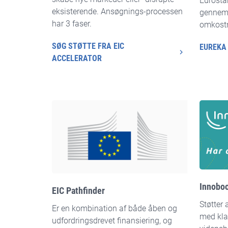
Eurostar
eksisterende. Ansøgnings-processen
gennems
har 3 faser.
omkostn
SØG STØTTE FRA EIC
EUREKA
ACCELERATOR
Innoboo
EIC Pathfinder
Støtter
Er en kombination af både åben og
med kla
udfordringsdrevet finansiering, og