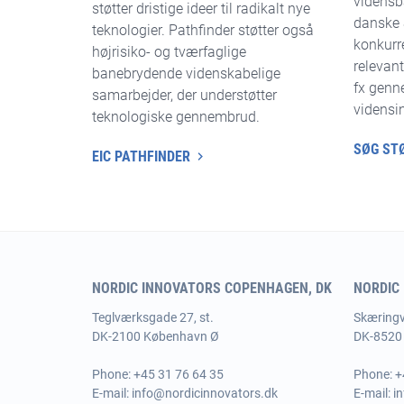
vidensba
støtter ​​dristige ideer til radikalt nye
danske 
teknologier. Pathfinder støtter også
konkurr
højrisiko- og tværfaglige
relevant
banebrydende videnskabelige
fx genn
samarbejder, der understøtter
vidensin
teknologiske gennembrud.
SØG ST
EIC PATHFINDER
NORDIC INNOVATORS COPENHAGEN, DK
NORDIC
Teglværksgade 27, st.
Skæringve
DK-2100 København Ø
DK-8520 
Phone:
+45 31 76 64 35
Phone:
+
E-mail:
info@nordicinnovators.dk
E-mail:
i