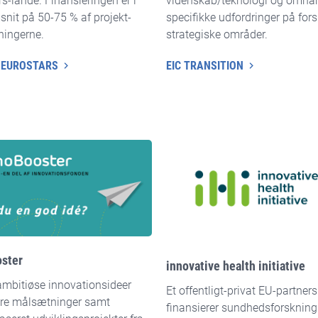
s-lande. Finansieringen er i
videnskab/teknologi og omha
nit på 50-75 % af projekt-
specifikke udfordringer på fors
ingerne.
strategiske områder.
 EUROSTARS
EIC TRANSITION
ster
innovative health initiative
 ambitiøse innovationsideer
Et offentligt-privat EU-partner
re målsætninger samt
finansierer sundhedsforskning