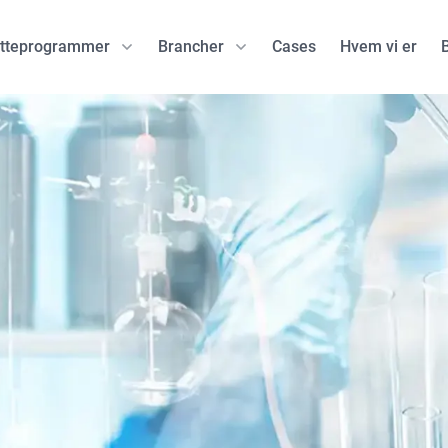
øtteprogrammer
Brancher
Cases
Hvem vi er
ing
Danske programmer
Life Science
Norske programme
Andre brancher
Innobooster
Lægemidler
SkatteFUNN
Artificial Intelli
f
Grand Solutions
MedTech inklusiv diagnostik
Forskningsrådet
Mad og Ernæri
II)
EUDP
e-Health
Innovasjon Norge
d
MUDP
ENOVA
storage
GUDP
EUopStart
dstoffer
 produkter
tilling