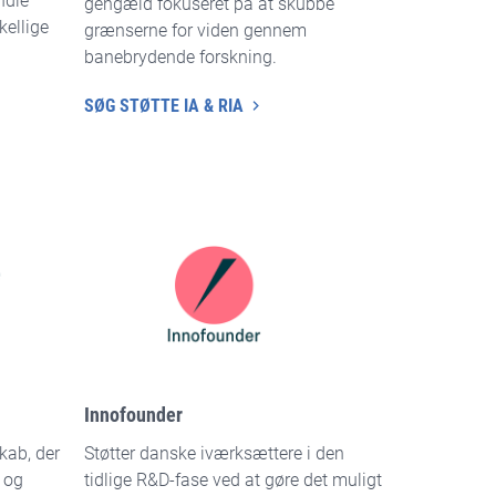
ndle
gengæld fokuseret på at skubbe
kellige
grænserne for viden gennem
banebrydende forskning.
SØG STØTTE IA & RIA
Innofounder
skab, der
Støtter danske iværksættere i den
 og
tidlige R&D-fase ved at gøre det muligt