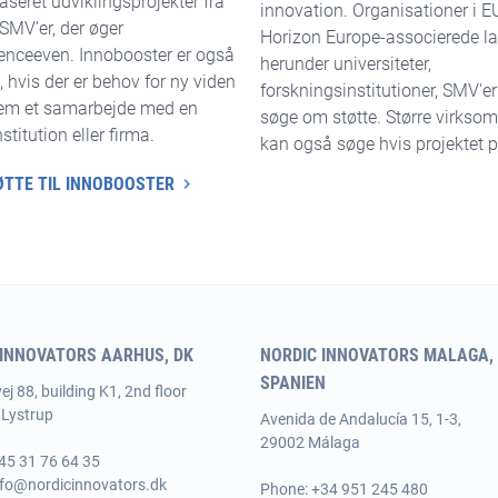
seret udviklingsprojekter fra
innovation. Organisationer i EU
SMV’er, der øger
Horizon Europe-associerede la
enceeven. Innobooster er også
herunder universiteter,
, hvis der er behov for ny viden
forskningsinstitutioner, SMV'e
em et samarbejde med en
søge om støtte. Større virkso
stitution eller firma.
kan også søge hvis projektet p
ØTTE TIL INNOBOOSTER
 INNOVATORS AARHUS, DK
NORDIC INNOVATORS MALAGA,
SPANIEN
j 88, building K1, 2nd floor
Lystrup
Avenida de Andalucía 15, 1-3,
29002 Málaga
45 31 76 64 35
nfo@nordicinnovators.dk
Phone:
+34 951 245 480