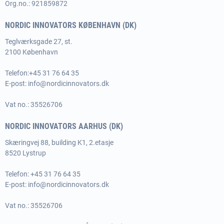
Org.no.: 921859872
NORDIC INNOVATORS KØBENHAVN (DK)
Teglværksgade 27, st.
2100 København
Telefon:
+45 31 76 64 35
E-post:
info@nordicinnovators.dk
Vat no.: 35526706
NORDIC INNOVATORS AARHUS (DK)
Skæringvej 88, building K1, 2.etasje
8520 Lystrup
Telefon:
+45 31 76 64 35
E-post:
info@nordicinnovators.dk
Vat no.: 35526706