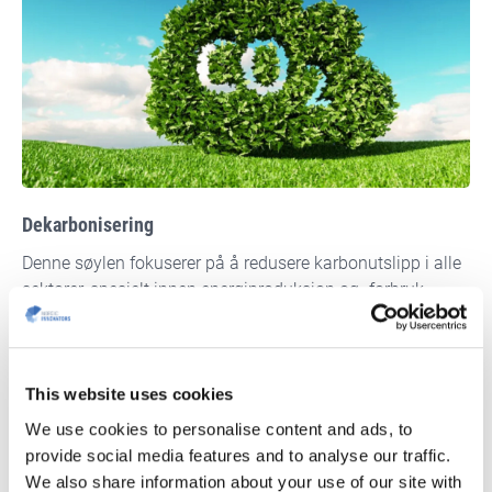
Dekarbonisering
Denne søylen fokuserer på å redusere karbonutslipp i alle
sektorer, spesielt innen energiproduksjon og -forbruk.
Prosjekter under denne søylen legger vekt på å utvikle
lavkarbonteknologier, fornybare energikilder (som sol, vind
og hydrogen) og løsninger for karbonfangst og -lagring
This website uses cookies
(CCS).
We use cookies to personalise content and ads, to
provide social media features and to analyse our traffic.
We also share information about your use of our site with