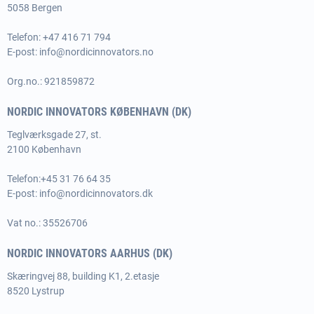
5058 Bergen
Telefon: +47 416 71 794
E-post:
info@nordicinnovators.no
Org.no.: 921859872
NORDIC INNOVATORS KØBENHAVN (DK)
Teglværksgade 27, st.
2100 København
Telefon:
+45 31 76 64 35
E-post:
info@nordicinnovators.dk
Vat no.: 35526706
NORDIC INNOVATORS AARHUS (DK)
Skæringvej 88, building K1, 2.etasje
8520 Lystrup