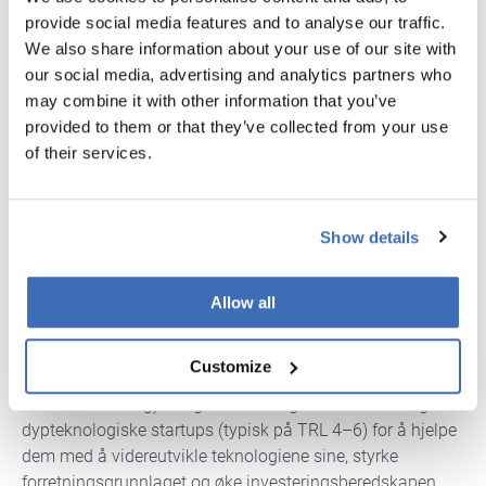
provide social media features and to analyse our traffic.
We also share information about your use of our site with
our social media, advertising and analytics partners who
may combine it with other information that you’ve
provided to them or that they’ve collected from your use
of their services.
Show details
EIC Pre-Accelerator
Allow all
EIC Pre-Accelerator
har som mål å styrke økosystemer for
dypteknologisk innovasjon i "Widening Countries" (EU-
Customize
regioner hvor støtten til høyteknologiske startups fortsatt
er under utvikling). Programmet vil gi tilskudd til tidligfase
dypteknologiske startups (typisk på TRL 4–6) for å hjelpe
dem med å videreutvikle teknologiene sine, styrke
forretningsgrunnlaget og øke investeringsberedskapen.