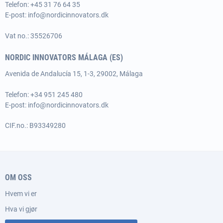
Telefon:
+45 31 76 64 35
E-post:
info@nordicinnovators.dk
Vat no.: 35526706
NORDIC INNOVATORS MÁLAGA (ES)
Avenida de Andalucía 15, 1-3, 29002, Málaga
Telefon: +34 951 245 480
E-post:
info@nordicinnovators.dk
CIF.no.: B93349280
OM OSS
Hvem vi er
Hva vi gjør