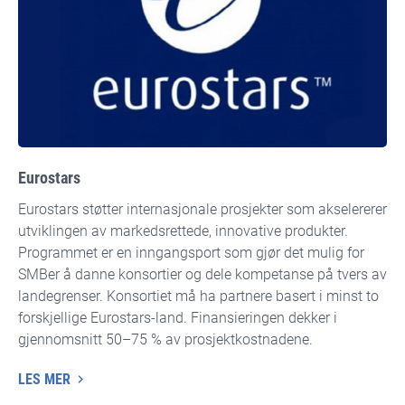
Eurostars
Eurostars støtter internasjonale prosjekter som akselererer
utviklingen av markedsrettede, innovative produkter.
Programmet er en inngangsport som gjør det mulig for
SMBer å danne konsortier og dele kompetanse på tvers av
landegrenser. Konsortiet må ha partnere basert i minst to
forskjellige Eurostars-land. Finansieringen dekker i
gjennomsnitt 50–75 % av prosjektkostnadene.
LES MER