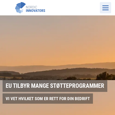
EU TILBYR MANGE STØTTEPROGRAMMER
VI VET HVILKET SOM ER RETT FOR DIN BEDRIFT
NO Website
Tilskuddsordninger
EU-programmer