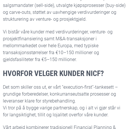
salgsmandater (sell-side), utvalgte kjøpsprosesser (buy-side)
og carve-outs, støttet av uavhengige verdivurderinger og
strukturering av venture- og prosjektgjeld.
Vi bistår våre kunder med verdivurderinger, venture- og
prosjektfinansiering samt M&A-transaksjoner i
mellommarkedet over hele Europa, med typiske
transaksjonsstørrelser fra €10–150 millioner og
gjeldsfasiliteter fra €5–150 millioner.
HVORFOR VELGER KUNDER NICF?
Det som skiller oss ut, er vårt “execution-first”-tankesett –
grundige forberedelser, konkurranseutsatte prosesser og
leveranser klare for styrebehandling.
Vi tror på å bygge varige partnerskap, og i alt vi gjør står vi
for langsiktighet, tillit og lojalitet overfor våre kunder.
Vårt arbeid kombinerer tradisjonell Financial Planning &