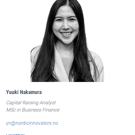
Yuuki Nakamura
​Capital Raising Analyst
MSc in Business Finance
yn@nordicinnovators.no