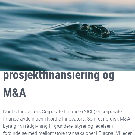
NO Website
Hva vi gjør
Corporate Finance
Nordic Innovators gir
rådgivning innen vekst,
prosjektfinansiering og
M&A
Nordic Innovators Corporate Finance (NICF) er corporate
finance-avdelingen i Nordic Innovators. Som et nordisk M&A-
byrå gir vi rådgivning til gründere, styrer og ledelser i
forbindelse med mellomstore transaksjoner i Europa. Vi leder