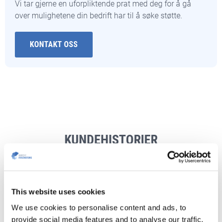
Vi tar gjerne en uforpliktende prat med deg for å gå
over mulighetene din bedrift har til å søke støtte.
KONTAKT OSS
KUNDEHISTORIER
Show me cases for
All industries
All programmes
This website uses cookies
We use cookies to personalise content and ads, to
provide social media features and to analyse our traffic.