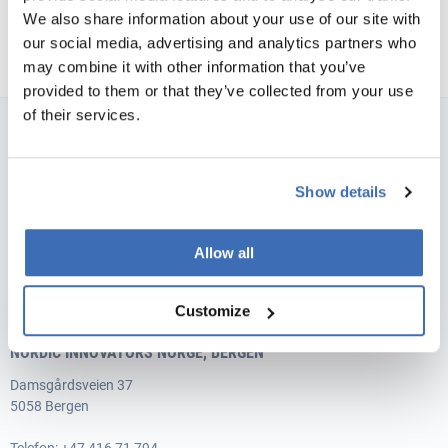
All programmes
We also share information about your use of our site with
All industries
our social media, advertising and analytics partners who
Grand Solutions
may combine it with other information that you’ve
IKT
provided to them or that they’ve collected from your use
Norway
of their services.
Nanoteknologi, materialer,
NORDIC INNOVATORS NORGE, DRAMMEN
produksjon og prosessering
Innovasjon Norge
Amtmand
Bloms gate 1
Show details
Helsetjenester
Forskningsrådet
3015 Drammen
Landbruk, skogbruk,
ENOVA
Telefon: +47 416 71 794
Allow all
matindustri og biobaserte
E-post:
info@nordicinnovators.no
sektorer
SkatteFUNN
Org.no.: 921859872
Customize
Blå vekst, havbruk
Denmark
NORDIC INNOVATORS NORGE, BERGEN
Lavkarbon & Effektive
energisystemer
EUDP
Damsgårdsveien 37
5058 Bergen
Transport, Smart-byer og
Mobilitet
EU