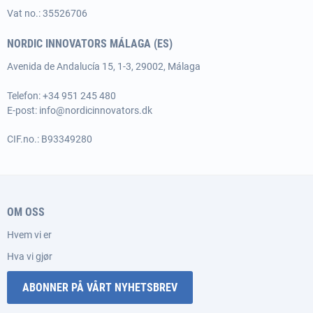
Vat no.: 35526706
NORDIC INNOVATORS MÁLAGA (ES)
Avenida de Andalucía 15, 1-3, 29002, Málaga
Telefon: +34 951 245 480
E-post:
info@nordicinnovators.dk
CIF.no.: B93349280
OM OSS
Hvem vi er
Hva vi gjør
ABONNER PÅ VÅRT NYHETSBREV