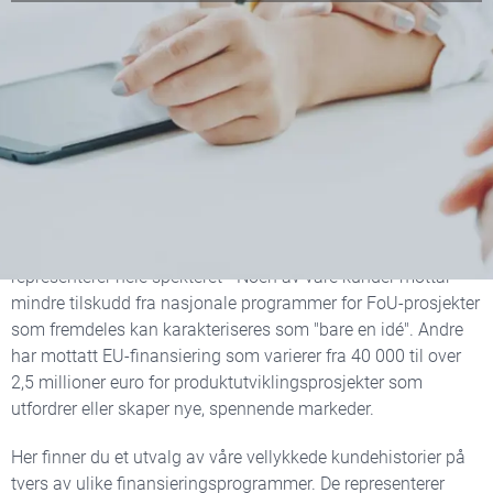
Få innsikt i mange års
erfaring med FoU-
prosjektstøtte
Det er en stor glede å se våre kunder oppnå stor suksess! De
representerer hele spekteret - Noen av våre kunder mottar
mindre tilskudd fra nasjonale programmer for FoU-prosjekter
som fremdeles kan karakteriseres som "bare en idé". Andre
har mottatt EU-finansiering som varierer fra 40 000 til over
2,5 millioner euro for produktutviklingsprosjekter som
utfordrer eller skaper nye, spennende markeder.
Her finner du et utvalg av våre vellykkede kundehistorier på
tvers av ulike finansieringsprogrammer. De representerer