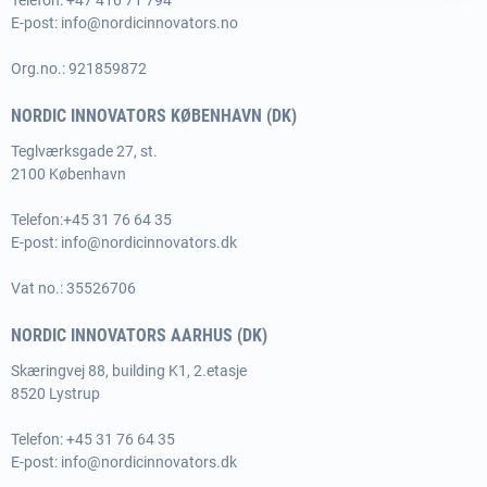
Telefon: +47 416 71 794
Klima, miljø,
E-post:
info@nordicinnovators.no
ressurseffektivisering,
EU Innovation Fund
råmaterialer
Org.no.: 921859872
Eurostars
Nye forretningsmodeller
NORDIC INNOVATORS KØBENHAVN (DK)
Horizon 2020
Teglværksgade 27, st.
Grønn omstilling
EIC Accelerator
2100 København
Eurostars
Telefon:
+45 31 76 64 35
E-post:
info@nordicinnovators.dk
EIC Pathfinder
Vat no.: 35526706
NORDIC INNOVATORS AARHUS (DK)
Skæringvej 88, building K1, 2.etasje
8520 Lystrup
Telefon:
+45 31 76 64 35
E-post:
info@nordicinnovators.dk