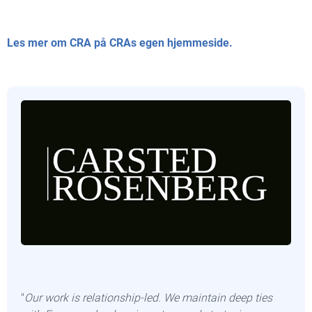
Les mer om CRA på CRAs egen hjemmeside.
"
Our work is relationship-led. We maintain deep ties