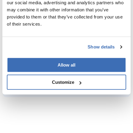
our social media, advertising and analytics partners who
may combine it with other information that you’ve
Nordic Innovators Corporate Finance (NICF)
provided to them or that they’ve collected from your use
of their services.
Vi tilbyr rådgivning innen corporate finance med fokus
på M&A, egenkapital- og gjeldsfinansiering, samt CFO-
tjenester. Vårt fokus er å bygge tillitsfulle og langsiktige
Show details
relasjoner med våre kunder hvor vi kan tilføre verdi
gjennom støtte og innsikt på tvers av ulike finansielle
Allow all
og strategiske behov.
Customize
KONTAKT NICF