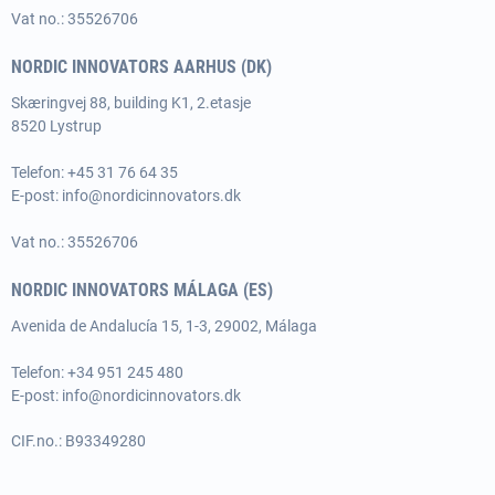
Vat no.: 35526706
NORDIC INNOVATORS AARHUS (DK)
Skæringvej 88, building K1, 2.etasje
8520 Lystrup
Telefon:
+45 31 76 64 35
E-post:
info@nordicinnovators.dk
Vat no.: 35526706
NORDIC INNOVATORS MÁLAGA (ES)
Avenida de Andalucía 15, 1-3, 29002, Málaga
Telefon: +34 951 245 480
E-post:
info@nordicinnovators.dk
CIF.no.: B93349280