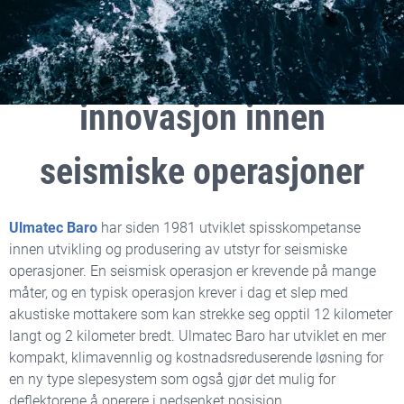
Klimavennligere og
kostnadsreduserende
innovasjon innen
seismiske operasjoner
Ulmatec Baro
har siden 1981 utviklet spisskompetanse
innen utvikling og produsering av utstyr for seismiske
operasjoner. En seismisk operasjon er krevende på mange
måter, og en typisk operasjon krever i dag et slep med
akustiske mottakere som kan strekke seg opptil 12 kilometer
langt og 2 kilometer bredt. Ulmatec Baro har utviklet en mer
kompakt, klimavennlig og kostnadsreduserende løsning for
en ny type slepesystem som også gjør det mulig for
deflektorene å operere i nedsenket posisjon.