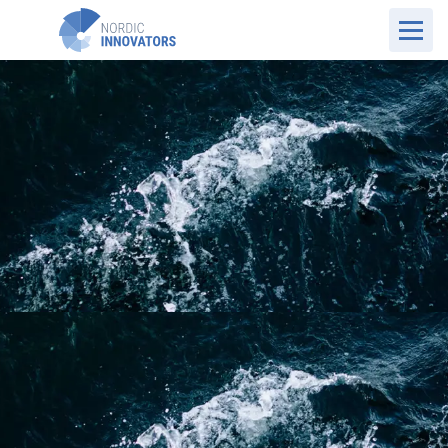
NO Website
Kundehistorier
Ulmatec