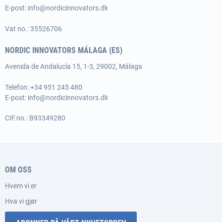
E-post:
info@nordicinnovators.dk
Vat no.: 35526706
NORDIC INNOVATORS MÁLAGA (ES)
Avenida de Andalucía 15, 1-3, 29002, Málaga
Telefon: +34 951 245 480
E-post:
info@nordicinnovators.dk
CIF.no.: B93349280
OM OSS
Hvem vi er
Hva vi gjør