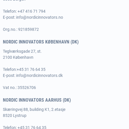
Telefon: +47 416 71 794
E-post:
info@nordicinnovators.no
Org.no.: 921859872
NORDIC INNOVATORS KØBENHAVN (DK)
Teglværksgade 27, st.
2100 København
Telefon:
+45 31 76 64 35
E-post:
info@nordicinnovators.dk
Vat no.: 35526706
NORDIC INNOVATORS AARHUS (DK)
Skæringvej 88, building K1, 2.etasje
8520 Lystrup
Telefon:
+45 31 76 64 35