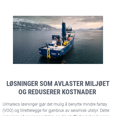
LØSNINGER SOM AVLASTER MILJØET
OG REDUSERER KOSTNADER
Ulmatecs løsninger gjør det mulig å benytte mindre fartøy
(VOO) og tilrettelegge for gjenbruk av seismisk utstyr. Dette