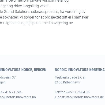
samarbeid mellom private virksomheter og
inger og drive langsiktig vekst.
ele Grand Solutions søknadsprosess, fra vurdering av
e søknader. Vi sørger for at prosjektet ditt er i samsvar
ulighetene og hjelper til med navigering av
 INNOVATORS NORGE, BERGEN
NORDIC INNOVATORS KØBENHAV
dsveien 37
Teglværksgade 27, st.
rgen
2100 København
 +47 416 71 794
Telefon:
+45 31 76 64 35
nfo@nordicinnovators.no
E-post:
info@nordicinnovators.dk