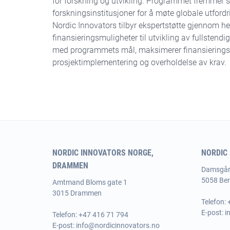
for forskning og utvikling. Programmet fremmer 
forskningsinstitusjoner for å møte globale utfordr
Nordic Innovators tilbyr ekspertstøtte gjennom h
finansieringsmuligheter til utvikling av fullstendig
med programmets mål, maksimerer finansieringsm
prosjektimplementering og overholdelse av krav.
NORDIC INNOVATORS NORGE,
NORDIC
DRAMMEN
Damsgår
5058 Be
Amtmand
Bloms gate 1
3015 Drammen
Telefon:
E-post:
i
Telefon: +47 416 71 794
E-post:
info@nordicinnovators.no