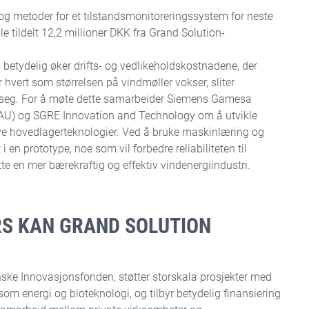
 og metoder for et tilstandsmonitoreringssystem for neste
e tildelt 12,2 millioner DKK fra Grand Solution-
 betydelig øker drifts- og vedlikeholdskostnadene, der
r hvert som størrelsen på vindmøller vokser, sliter
e seg. For å møte dette samarbeider Siemens Gamesa
AAU) og SGRE Innovation and Technology om å utvikle
nye hovedlagerteknologier. Ved å bruke maskinlæring og
 en prototype, noe som vil forbedre reliabiliteten til
te en mer bærekraftig og effektiv vindenergiindustri.
RS KAN GRAND SOLUTION
ske Innovasjonsfonden, støtter storskala prosjekter med
om energi og bioteknologi, og tilbyr betydelig finansiering