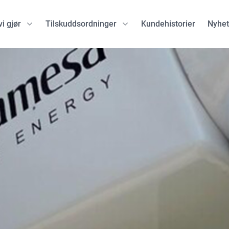
i gjør
Tilskuddsordninger
Kundehistorier
Nyhet
ske programmer
Green tech EU-programmer
EU-programmer
EU Innovation Fund
Eurostars
programmer
Horizon Europe
European Defence F
porate Finance
Connecting Europe Facility
NATO DIANA
Hydrogen Auction
EIC Accelerator
Clean Hydrogen Partnership
EIC Pathfinder
Circular Bio-based Europe
EIC Transition
CETPartnership
EIC Pre-Accelerator
EIC STEP Scale Up