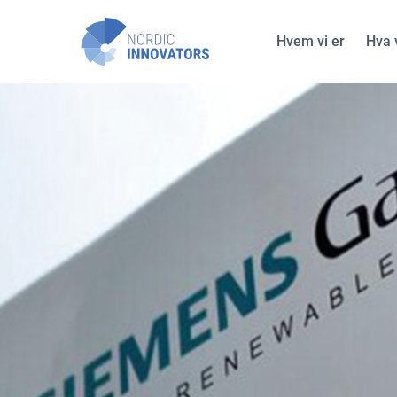
Hvem vi er
Hva v
Nor
Norske støtteprogrammer
SkatteFUNN
EU-
Forskningsrådet
Cor
ENOVA
Innovasjon Norge