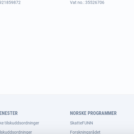
 921859872
Vat no.: 35526706
JENESTER
NORSKE PROGRAMMER
ke tilskuddsordninger
SkatteFUNN
ilskuddsordninger
Forskningsrådet