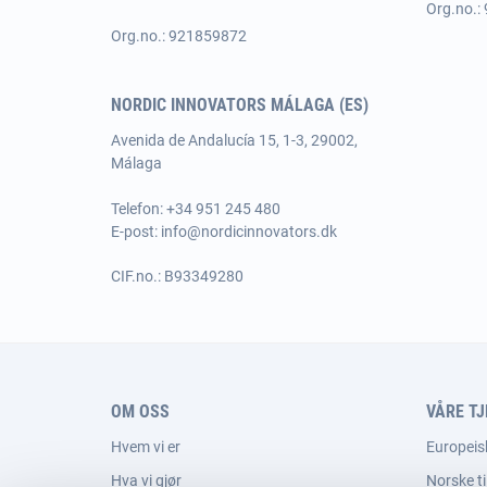
Org.no.:
Org.no.: 921859872
NORDIC INNOVATORS MÁLAGA (ES)
Avenida de Andalucía 15, 1-3, 29002,
Málaga
Telefon: +34 951 245 480
E-post:
info@nordicinnovators.dk
CIF.no.: B93349280
OM OSS
VÅRE T
Hvem vi er
Europeis
Hva vi gjør
Norske t