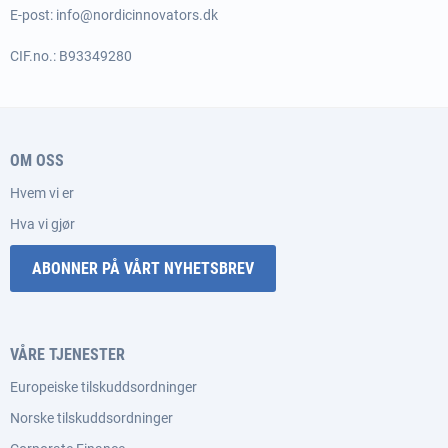
E-post:
info@nordicinnovators.dk
CIF.no.: B93349280
OM OSS
Hvem vi er
Hva vi gjør
ABONNER PÅ VÅRT NYHETSBREV
VÅRE TJENESTER
Europeiske tilskuddsordninger
Norske tilskuddsordninger