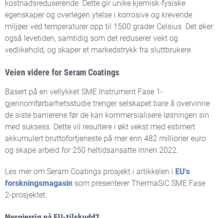
kostnadsreduserende. Dette gir unike kjemisk-fysiske
egenskaper og overlegen ytelse i korrosive og krevende
miljøer ved temperaturer opp til 1500 grader Celsius. Det øker
også levetiden, samtidig som det reduserer vekt og
vedlikehold, og skaper et markedstrykk fra sluttbrukere.
Veien videre for Seram Coatings
Basert på en vellykket SME Instrument Fase 1-
gjennomførbarhetsstudie trenger selskapet bare å overvinne
de siste barrierene før de kan kommersialisere løsningen sin
med suksess. Dette vil resultere i økt vekst med estimert
akkumulert bruttofortjeneste på mer enn 482 millioner euro
og skape arbeid for 250 heltidsansatte innen 2022.
Les mer om Seram Coatings prosjekt i artikkelen i
EU's
forskningsmagasin
som presenterer ThermaSiC SME Fase
2-prosjektet.
Nysgjerrig på EU-tilskudd?