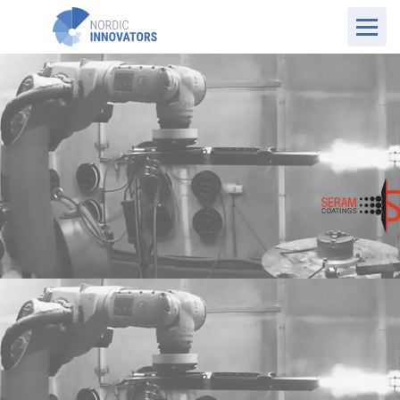
NO Website
Kundehistorier
Seram Coatings