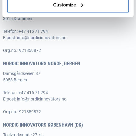
NORDIC INNOVATORS NORGE, DRAMMEN
Customize
Amtmand
Bloms gate 1
3015 Drammen
Telefon: +47 416 71 794
E-post:
info@nordicinnovators.no
Org.no.: 921859872
NORDIC INNOVATORS NORGE, BERGEN
Damsgårdsveien 37
5058 Bergen
Telefon: +47 416 71 794
E-post:
info@nordicinnovators.no
Org.no.: 921859872
NORDIC INNOVATORS KØBENHAVN (DK)
Teglværksgade 27, st.