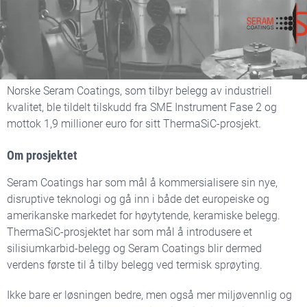
Ny disruptiv teknologi fra
Seram Coatings
Norske Seram Coatings, som tilbyr belegg av industriell
kvalitet, ble tildelt tilskudd fra SME Instrument Fase 2 og
mottok 1,9 millioner euro for sitt ThermaSiC-prosjekt.
Om prosjektet
Seram Coatings har som mål å kommersialisere sin nye,
disruptive teknologi og gå inn i både det europeiske og
amerikanske markedet for høytytende, keramiske belegg.
ThermaSiC-prosjektet har som mål å introdusere et
silisiumkarbid-belegg og Seram Coatings blir dermed
verdens første til å tilby belegg ved termisk sprøyting.
Ikke bare er løsningen bedre, men også mer miljøvennlig og