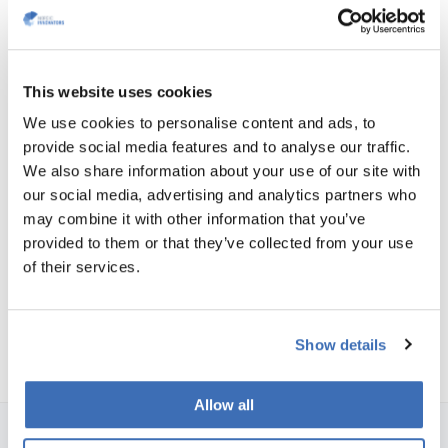
EU støtteprogrammer
EU satser stort på og støtter akselerasjonen av
This website uses cookies
innovative SMB-er med vekstpotensial, slik at de kan
We use cookies to personalise content and ads, to
skalere opp og bli viktige aktører på det globale
provide social media features and to analyse our traffic.
markedet. Norske bedrifter er også velkomne til å søke
We also share information about your use of our site with
alle EU-program.
our social media, advertising and analytics partners who
LES OM EU-PROGRAMMENE
may combine it with other information that you’ve
provided to them or that they’ve collected from your use
of their services.
Show details
Allow all