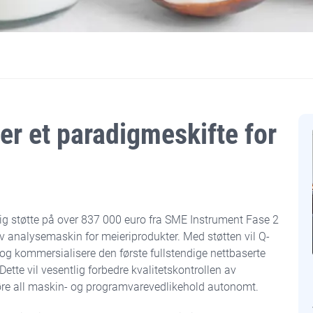
rer et paradigmeskifte for
lig støtte på over 837 000 euro fra SME Instrument Fase 2
tiv analysemaskin for meieriprodukter. Med støtten vil Q-
 og kommersialisere den første fullstendige nettbaserte
ette vil vesentlig forbedre kvalitetskontrollen av
øre all maskin- og programvarevedlikehold autonomt.