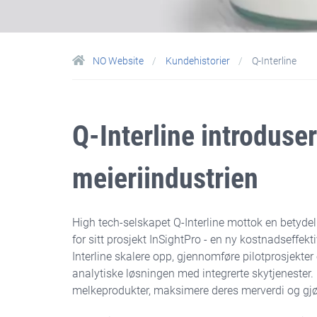
NO Website
Kundehistorier
Q-Interline
Q-Interline introduse
meieriindustrien
High tech-selskapet Q-Interline mottok en betyde
for sitt prosjekt InSightPro - en ny kostnadseffek
Interline skalere opp, gjennomføre pilotprosjekter
analytiske løsningen med integrerte skytjenester. D
melkeprodukter, maksimere deres merverdi og gj