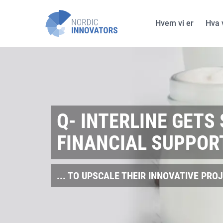
Hvem vi er
Hva v
Nor
Norske støtteprogrammer
SkatteFUNN
EU-
Forskningsrådet
Cor
ENOVA
Q- INTERLINE GETS
Innovasjon Norge
FINANCIAL SUPPORT
... TO UPSCALE THEIR INNOVATIVE PRO