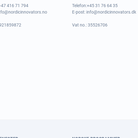
 +47 416 71 794
Telefon:
+45 31 76 64 35
nfo@nordicinnovators.no
E-post:
info@nordicinnovators.dk
 921859872
Vat no.: 35526706