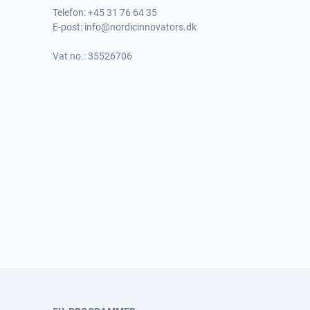
Telefon:
+45 31 76 64 35
E-post:
info@nordicinnovators.dk
Vat no.: 35526706