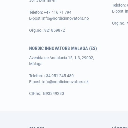
3015 Drammen
Telefon:
E-post:
i
Telefon: +47 416 71 794
E-post:
info@nordicinnovators.no
Org.no.:
Org.no.: 921859872
NORDIC INNOVATORS MÁLAGA (ES)
Avenida de Andalucía 15, 1-3, 29002,
Málaga
Telefon: +34 951 245 480
E-post:
info@nordicinnovators.dk
CIF.no.: B93349280