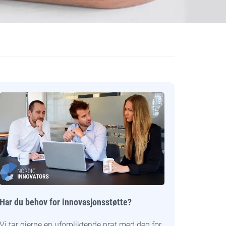
Har du behov for innovasjonsstøtte?
Vi tar gjerne en uforpliktende prat med deg for