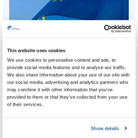
This website uses cookies
EU støtteprogrammer
We use cookies to personalise content and ads, to
provide social media features and to analyse our traffic.
EU satser stort på og støtter akselerasjonen av
We also share information about your use of our site with
innovative SMB-er med vekstpotensial, slik at de kan
our social media, advertising and analytics partners who
skalere opp og bli viktige aktører på det globale
may combine it with other information that you’ve
markedet. Norske bedrifter er også velkomne til å søke
provided to them or that they’ve collected from your use
alle EU-program.
of their services.
LES OM EU-PROGRAMMENE
Show details