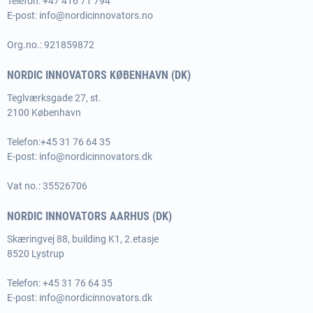
Telefon: +47 416 71 794
E-post:
info@nordicinnovators.no
Org.no.: 921859872
NORDIC INNOVATORS KØBENHAVN (DK)
Teglværksgade 27, st.
2100 København
Telefon:
+45 31 76 64 35
E-post:
info@nordicinnovators.dk
Vat no.: 35526706
NORDIC INNOVATORS AARHUS (DK)
Skæringvej 88, building K1, 2.etasje
8520 Lystrup
Telefon:
+45 31 76 64 35
E-post:
info@nordicinnovators.dk