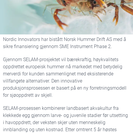
Ny forretningsmodell for
europeisk hummer
Nordic Innovators har bistått Norsk Hummer Drift AS med å
sikre finansiering gjennom SME Instrument Phase 2.
Gjennom SELAM-prosjektet vil bærekraftig, høykvalitets
oppdrettet europeisk hummer nå markedet med betydelig
merverdi for kunden sammenlignet med eksisterende
villfangete alternativer. Den innovative
produksjonsprosessen er basert på en ny forretningsmodell
for sjøoppdrett av skjell.
SELAM-prosessen kombinerer landbasert akvakultur fra
klekkede egg gjennom larve- og juvenile stadier før utsetting
i havoppdrett, der veksten skjer uten menneskelig
innblanding og uten kostnad. Etter omtrent 5 år høstes