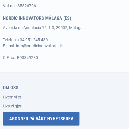
Vat no.: 35526706
NORDIC INNOVATORS MÁLAGA (ES)
Avenida de Andalucía 15, 1-3, 29002, Málaga
Telefon: +34 951 245 480
E-post:
info@nordicinnovators.dk
CIF.no.: B93349280
OM OSS
Hvem vi er
Hva vi gjør
ABONNER PÅ VÅRT NYHETSBREV