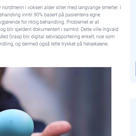
 nordmenn i voksen alder sliter med langvarige smerter. I
 behandling inntil 90% basert på pasientens egne
vgjørende for riktig behandling. Problemet er at
g blir sjeldent dokumentert i samtid. Dette ville Ingvald
d Grasp blir digital selvrapportering enkelt, noe som
andling, og dermed også lette trykket på helsekøene.