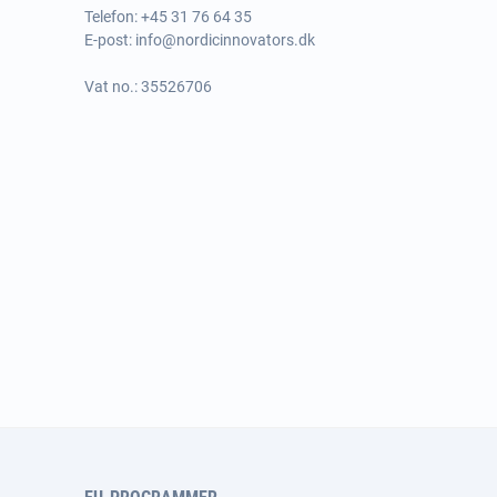
Telefon:
+45 31 76 64 35
E-post:
info@nordicinnovators.dk
Vat no.: 35526706