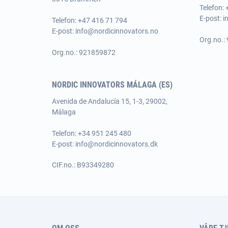
Telefon:
E-post:
i
Telefon: +47 416 71 794
E-post:
info@nordicinnovators.no
Org.no.:
Org.no.: 921859872
NORDIC INNOVATORS MÁLAGA (ES)
Avenida de Andalucía 15, 1-3, 29002,
Málaga
Telefon: +34 951 245 480
E-post:
info@nordicinnovators.dk
CIF.no.: B93349280