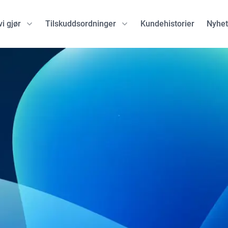
i gjør
Tilskuddsordninger
Kundehistorier
Nyhet
ske programmer
Green tech EU-programmer
EU-programmer
EU Innovation Fund
Eurostars
programmer
Horizon Europe
European Defence F
porate Finance
Connecting Europe Facility
NATO DIANA
Hydrogen Auction
EIC Accelerator
Clean Hydrogen Partnership
EIC Pathfinder
Circular Bio-based Europe
EIC Transition
CETPartnership
EIC Pre-Accelerator
EIC STEP Scale Up