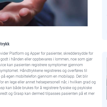
dtrykk
vider Platform og Apper for pasienter, skreddersydde for
te godt i hånden eller oppbevares i lommen, noe som gjør
Device kan pasienten registrere symptomer gjennom
å symptomet. Håndtrykkene registreres og overføres til
 på egen mobiltelefon gjennom en mobilapp. Det blir
 en lege eller annet helsepersonell når, i hvilken grad og
p kan både brukes for å registrere fysiske og psykiske
bredt og Grasp kan dermed tilpasses pasienten på et mer