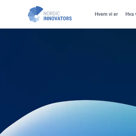
Hvem vi er
Hva v
Nor
Norske støtteprogrammer
SkatteFUNN
EU-
Forskningsrådet
Cor
ENOVA
Innovasjon Norge