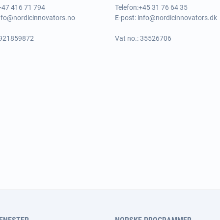
 +47 416 71 794
Telefon:
+45 31 76 64 35
nfo@nordicinnovators.no
E-post:
info@nordicinnovators.dk
 921859872
Vat no.: 35526706