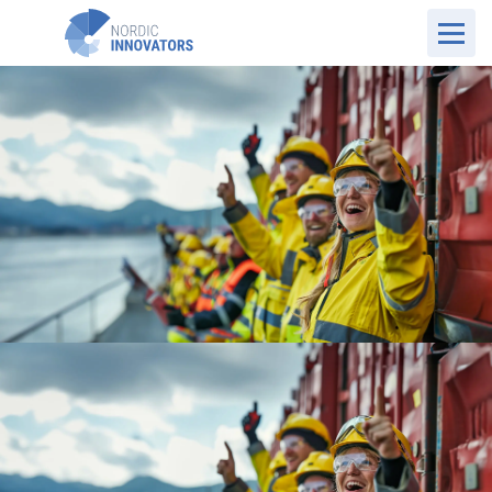
NO Website
Kundehistorier
FourPro Solutions