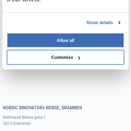
Vi tar gjerne en uforpliktende prat med deg for å gå
over mulighetene din bedrift har til å søke støtte.
Show details
KONTAKT OSS
Allow all
Customize
NORDIC INNOVATORS NORGE, DRAMMEN
Amtmand
Bloms gate 1
3015 Drammen