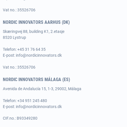
Vat no.: 35526706
NORDIC INNOVATORS AARHUS (DK)
Skæringvej 88, building K1, 2.etasje
8520 Lystrup
Telefon:
+45 31 76 64 35
E-post:
info@nordicinnovators.dk
Vat no.: 35526706
NORDIC INNOVATORS MÁLAGA (ES)
Avenida de Andalucía 15, 1-3, 29002, Málaga
Telefon: +34 951 245 480
E-post:
info@nordicinnovators.dk
CIF.no.: B93349280