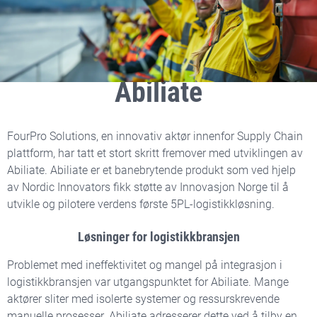
Innovasjon og miljøfokus:
FourPro Solutions’
Abiliate
FourPro Solutions, en innovativ aktør innenfor Supply Chain
plattform, har
tatt et stort skritt fremover med utviklingen av
Abiliate. Abiliate er et banebrytende produkt som ved hjelp
av Nordic Innovators fikk støtte av Innovasjon Norge til å
utvikle og pilotere verdens første 5PL-logistikkløsning.
Løsninger for logistikkbransjen
Problemet med ineffektivitet og mangel på integrasjon i
logistikkbransjen var utgangspunktet for Abiliate. Mange
aktører sliter med isolerte systemer og ressurskrevende
manuelle prosesser. Abiliate adresserer dette ved å tilby en